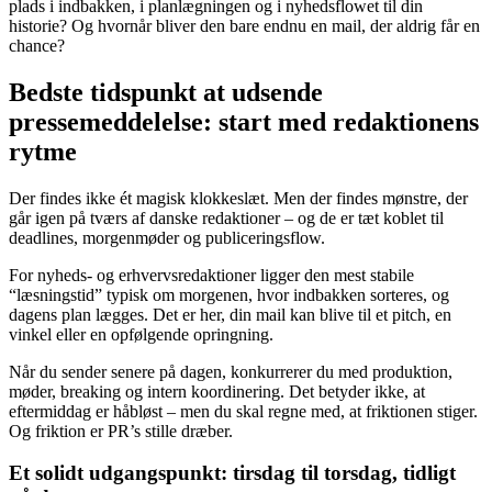
plads i indbakken, i planlægningen og i nyhedsflowet til din
historie? Og hvornår bliver den bare endnu en mail, der aldrig får en
chance?
Bedste tidspunkt at udsende
pressemeddelelse: start med redaktionens
rytme
Der findes ikke ét magisk klokkeslæt. Men der findes mønstre, der
går igen på tværs af danske redaktioner – og de er tæt koblet til
deadlines, morgenmøder og publiceringsflow.
For nyheds- og erhvervsredaktioner ligger den mest stabile
“læsningstid” typisk om morgenen, hvor indbakken sorteres, og
dagens plan lægges. Det er her, din mail kan blive til et pitch, en
vinkel eller en opfølgende opringning.
Når du sender senere på dagen, konkurrerer du med produktion,
møder, breaking og intern koordinering. Det betyder ikke, at
eftermiddag er håbløst – men du skal regne med, at friktionen stiger.
Og friktion er PR’s stille dræber.
Et solidt udgangspunkt: tirsdag til torsdag, tidligt