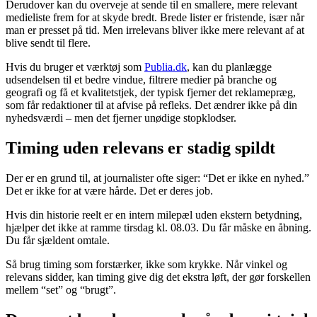
Derudover kan du overveje at sende til en smallere, mere relevant
medieliste frem for at skyde bredt. Brede lister er fristende, især når
man er presset på tid. Men irrelevans bliver ikke mere relevant af at
blive sendt til flere.
Hvis du bruger et værktøj som
Publia.dk
, kan du planlægge
udsendelsen til et bedre vindue, filtrere medier på branche og
geografi og få et kvalitetstjek, der typisk fjerner det reklamepræg,
som får redaktioner til at afvise på refleks. Det ændrer ikke på din
nyhedsværdi – men det fjerner unødige stopklodser.
Timing uden relevans er stadig spildt
Der er en grund til, at journalister ofte siger: “Det er ikke en nyhed.”
Det er ikke for at være hårde. Det er deres job.
Hvis din historie reelt er en intern milepæl uden ekstern betydning,
hjælper det ikke at ramme tirsdag kl. 08.03. Du får måske en åbning.
Du får sjældent omtale.
Så brug timing som forstærker, ikke som krykke. Når vinkel og
relevans sidder, kan timing give dig det ekstra løft, der gør forskellen
mellem “set” og “brugt”.