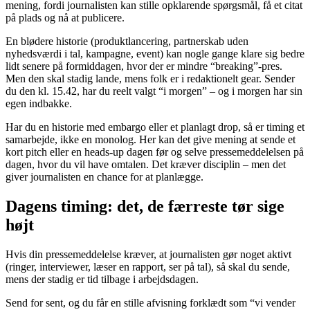
mening, fordi journalisten kan stille opklarende spørgsmål, få et citat
på plads og nå at publicere.
En blødere historie (produktlancering, partnerskab uden
nyhedsværdi i tal, kampagne, event) kan nogle gange klare sig bedre
lidt senere på formiddagen, hvor der er mindre “breaking”-pres.
Men den skal stadig lande, mens folk er i redaktionelt gear. Sender
du den kl. 15.42, har du reelt valgt “i morgen” – og i morgen har sin
egen indbakke.
Har du en historie med embargo eller et planlagt drop, så er timing et
samarbejde, ikke en monolog. Her kan det give mening at sende et
kort pitch eller en heads-up dagen før og selve pressemeddelelsen på
dagen, hvor du vil have omtalen. Det kræver disciplin – men det
giver journalisten en chance for at planlægge.
Dagens timing: det, de færreste tør sige
højt
Hvis din pressemeddelelse kræver, at journalisten gør noget aktivt
(ringer, interviewer, læser en rapport, ser på tal), så skal du sende,
mens der stadig er tid tilbage i arbejdsdagen.
Send for sent, og du får en stille afvisning forklædt som “vi vender