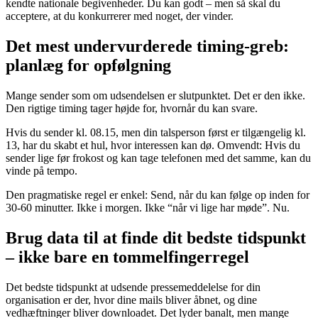
kendte nationale begivenheder. Du kan godt – men så skal du
acceptere, at du konkurrerer med noget, der vinder.
Det mest undervurderede timing-greb:
planlæg for opfølgning
Mange sender som om udsendelsen er slutpunktet. Det er den ikke.
Den rigtige timing tager højde for, hvornår du kan svare.
Hvis du sender kl. 08.15, men din talsperson først er tilgængelig kl.
13, har du skabt et hul, hvor interessen kan dø. Omvendt: Hvis du
sender lige før frokost og kan tage telefonen med det samme, kan du
vinde på tempo.
Den pragmatiske regel er enkel: Send, når du kan følge op inden for
30-60 minutter. Ikke i morgen. Ikke “når vi lige har møde”. Nu.
Brug data til at finde dit bedste tidspunkt
– ikke bare en tommelfingerregel
Det bedste tidspunkt at udsende pressemeddelelse for din
organisation er der, hvor dine mails bliver åbnet, og dine
vedhæftninger bliver downloadet. Det lyder banalt, men mange