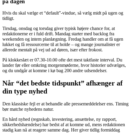
på dagen
Hvis du skal vælge et “default”-vindue, så vælg midt på ugen og
tidligt.
Tirsdag, onsdag og torsdag giver typisk højere chance for, at
redaktionerne er i fuld drift. Mandag starter med backlog fra
weekenden og intern planlægning. Fredag handler om at få ugen
lukket og få ressourcerne til at holde – og mange journalister er
allerede mentalt på vej ud ad døren, især efter frokost.
På klokkeslæt er 07.30-10.00 ofte det mest taktfaste interval. Du
lander før eller omkring morgenmøderne, hvor historier udvælges,
og du undgår at komme i kø bag 200 andre udsendelser.
Når “det bedste tidspunkt” afhænger af
din type nyhed
Den klassiske fejl er at behandle alle pressemeddelelser ens. Timing
bør matche nyhedens natur.
En hård nyhed (regnskab, investering, ansættelse, ny rapport,
sikkerhedshændelse) har bedst af at komme ud, mens redaktionen
stadig kan nå at reagere samme dag. Her giver tidlig formiddag