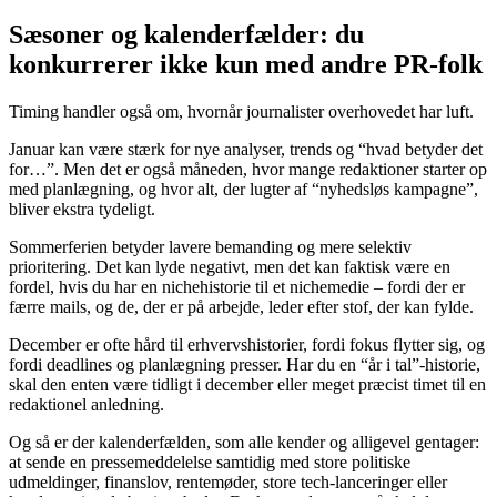
Sæsoner og kalenderfælder: du
konkurrerer ikke kun med andre PR-folk
Timing handler også om, hvornår journalister overhovedet har luft.
Januar kan være stærk for nye analyser, trends og “hvad betyder det
for…”. Men det er også måneden, hvor mange redaktioner starter op
med planlægning, og hvor alt, der lugter af “nyhedsløs kampagne”,
bliver ekstra tydeligt.
Sommerferien betyder lavere bemanding og mere selektiv
prioritering. Det kan lyde negativt, men det kan faktisk være en
fordel, hvis du har en nichehistorie til et nichemedie – fordi der er
færre mails, og de, der er på arbejde, leder efter stof, der kan fylde.
December er ofte hård til erhvervshistorier, fordi fokus flytter sig, og
fordi deadlines og planlægning presser. Har du en “år i tal”-historie,
skal den enten være tidligt i december eller meget præcist timet til en
redaktionel anledning.
Og så er der kalenderfælden, som alle kender og alligevel gentager:
at sende en pressemeddelelse samtidig med store politiske
udmeldinger, finanslov, rentemøder, store tech-lanceringer eller