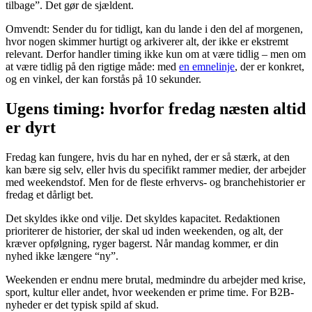
tilbage”. Det gør de sjældent.
Omvendt: Sender du for tidligt, kan du lande i den del af morgenen,
hvor nogen skimmer hurtigt og arkiverer alt, der ikke er ekstremt
relevant. Derfor handler timing ikke kun om at være tidlig – men om
at være tidlig på den rigtige måde: med
en emnelinje
, der er konkret,
og en vinkel, der kan forstås på 10 sekunder.
Ugens timing: hvorfor fredag næsten altid
er dyrt
Fredag kan fungere, hvis du har en nyhed, der er så stærk, at den
kan bære sig selv, eller hvis du specifikt rammer medier, der arbejder
med weekendstof. Men for de fleste erhvervs- og branchehistorier er
fredag et dårligt bet.
Det skyldes ikke ond vilje. Det skyldes kapacitet. Redaktionen
prioriterer de historier, der skal ud inden weekenden, og alt, der
kræver opfølgning, ryger bagerst. Når mandag kommer, er din
nyhed ikke længere “ny”.
Weekenden er endnu mere brutal, medmindre du arbejder med krise,
sport, kultur eller andet, hvor weekenden er prime time. For B2B-
nyheder er det typisk spild af skud.