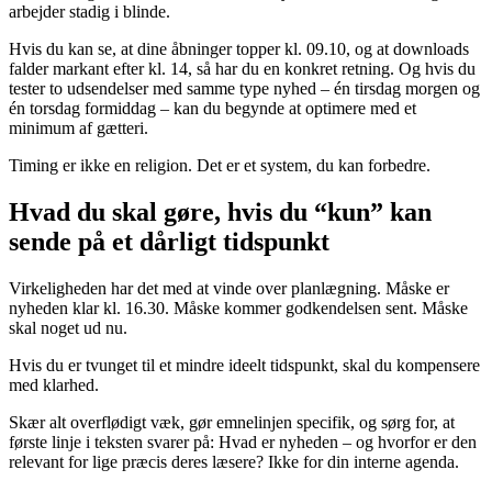
arbejder stadig i blinde.
Hvis du kan se, at dine åbninger topper kl. 09.10, og at downloads
falder markant efter kl. 14, så har du en konkret retning. Og hvis du
tester to udsendelser med samme type nyhed – én tirsdag morgen og
én torsdag formiddag – kan du begynde at optimere med et
minimum af gætteri.
Timing er ikke en religion. Det er et system, du kan forbedre.
Hvad du skal gøre, hvis du “kun” kan
sende på et dårligt tidspunkt
Virkeligheden har det med at vinde over planlægning. Måske er
nyheden klar kl. 16.30. Måske kommer godkendelsen sent. Måske
skal noget ud nu.
Hvis du er tvunget til et mindre ideelt tidspunkt, skal du kompensere
med klarhed.
Skær alt overflødigt væk, gør emnelinjen specifik, og sørg for, at
første linje i teksten svarer på: Hvad er nyheden – og hvorfor er den
relevant for lige præcis deres læsere? Ikke for din interne agenda.