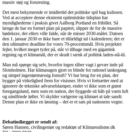
massiv støj og forurening.
Det mest bekymrende er imidlertid det politiske spil bag kulissen.
Ved at acceptere denne ekstremt optimistiske tidsplan har
myndighederne i praksis givet Aalborg Portland en fribillet. Så
længe de har en formel plan på papiret, slipper de for de massive
bødekrav, der ellers ville falde, når de misser 2030-målet. Datoen
den 1. januar 2030 er ikke bare et tilfældigt tal i kalenderen; det er
den ultimative deadline for vores 70-procentsmål. Hvis projektet
fejler, hvilket meget tyder på, står vi tilbage med en gigantisk
regning og et klimamål, der er skudt i sænk af politisk laden-stå-til.
Man må spørge sig selv, hvorfor ingen råber vagt i gevær inde på
Slotsholmen. Har klimasagen gjort os blinde for rationel tankegang
og simpel ingeniørmæssig fornuft? Vi har brug for en plan, der
bygger på virkelighed frem for visioner. Hvis vi fortsætter med at
ignorere de tekniske advarselslamper, ender vi ikke som et grønt
foregangsland, men som en nation, der byggede sit håb på varm luft
og uindfriede løfter. Vi skylder vælgerne og klimaet at tale sandt:
Denne plan er ikke en løsning – det er et sats på nationens vegne.
Debatindlægget er sendt af:
Søren Hansen, civilingeniør og redaktør af Klimarealisme.dk