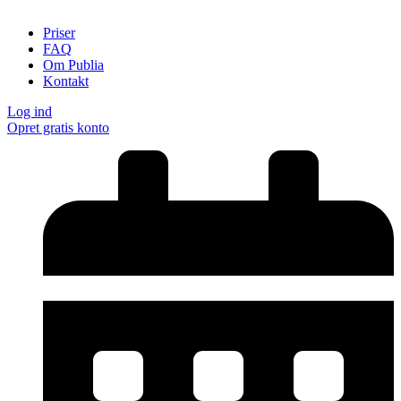
Priser
FAQ
Om Publia
Kontakt
Log ind
Opret gratis konto