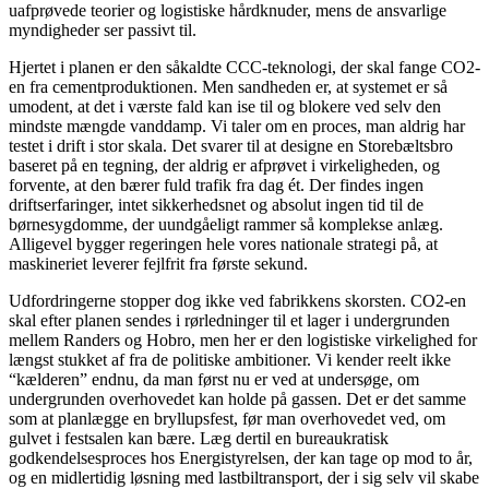
uafprøvede teorier og logistiske hårdknuder, mens de ansvarlige
myndigheder ser passivt til.
Hjertet i planen er den såkaldte CCC-teknologi, der skal fange CO2-
en fra cementproduktionen. Men sandheden er, at systemet er så
umodent, at det i værste fald kan ise til og blokere ved selv den
mindste mængde vanddamp. Vi taler om en proces, man aldrig har
testet i drift i stor skala. Det svarer til at designe en Storebæltsbro
baseret på en tegning, der aldrig er afprøvet i virkeligheden, og
forvente, at den bærer fuld trafik fra dag ét. Der findes ingen
driftserfaringer, intet sikkerhedsnet og absolut ingen tid til de
børnesygdomme, der uundgåeligt rammer så komplekse anlæg.
Alligevel bygger regeringen hele vores nationale strategi på, at
maskineriet leverer fejlfrit fra første sekund.
Udfordringerne stopper dog ikke ved fabrikkens skorsten. CO2-en
skal efter planen sendes i rørledninger til et lager i undergrunden
mellem Randers og Hobro, men her er den logistiske virkelighed for
længst stukket af fra de politiske ambitioner. Vi kender reelt ikke
“kælderen” endnu, da man først nu er ved at undersøge, om
undergrunden overhovedet kan holde på gassen. Det er det samme
som at planlægge en bryllupsfest, før man overhovedet ved, om
gulvet i festsalen kan bære. Læg dertil en bureaukratisk
godkendelsesproces hos Energistyrelsen, der kan tage op mod to år,
og en midlertidig løsning med lastbiltransport, der i sig selv vil skabe